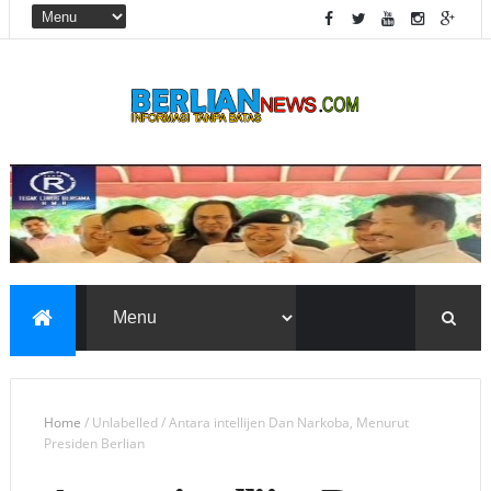
Home
/
Unlabelled
/
Antara intellijen Dan Narkoba, Menurut
Presiden Berlian