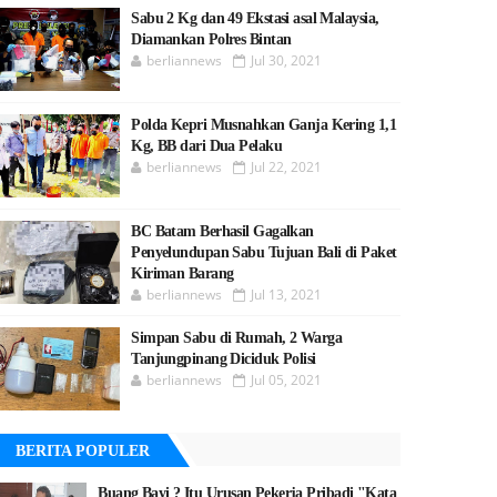
Sabu 2 Kg dan 49 Ekstasi asal Malaysia,
Diamankan Polres Bintan
berliannews
Jul 30, 2021
Polda Kepri Musnahkan Ganja Kering 1,1
Kg, BB dari Dua Pelaku
berliannews
Jul 22, 2021
BC Batam Berhasil Gagalkan
Penyelundupan Sabu Tujuan Bali di Paket
Kiriman Barang
berliannews
Jul 13, 2021
Simpan Sabu di Rumah, 2 Warga
Tanjungpinang Diciduk Polisi
berliannews
Jul 05, 2021
BERITA POPULER
Buang Bayi ? Itu Urusan Pekerja Pribadi "Kata