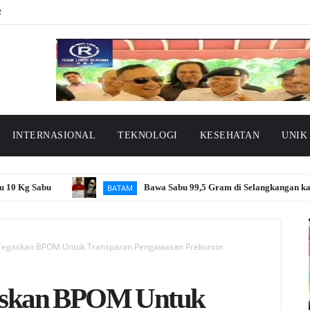
R
INTERNASIONAL
TEKNOLOGI
KESEHATAN
UNIK
g Sabu
Bawa Sabu 99,5 Gram di Selangkangan kaki, P
BATAM
 Tegaskan BPOM Untuk Transparan Pengawasan Prekursor
egaskan BPOM Untuk