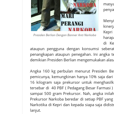
masy
penya
Menyi
kiner
Kepri
Presiden Berlian Dengan Banner Anti Narkoba
harap
di Ke
ataupun pengguna dengan konsumsi seberat
penangkapan ataupun penegahan. Ini angka t
demikian Presiden Berlian mengemukakan alas
Angka 160 kg perbulan menurut Presiden Ber
pemicunya, kemungkinan hanya 10% saja dari a
16 kilogram saja prekursor untuk menghasilk
tersebar di 40 PBF ( Pedagang Besar Farmasi 
sampai 500 gram Prekursor. Nah, angka inila
Prekursor Narkoba beredar di setiap PBF yang
Narkotika di Kepri dan kepada siapa saja didist
lanjut.