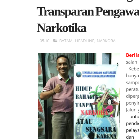
Transparan Pengawa
Narkotika
05.10
BATAM
,
HEADLINE
,
NARKOBA
Berl
sala
Kebe
banya
sampa
perat
dipe
penyi
Jalur
untuk
pend
pelay
dan 