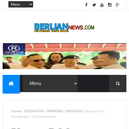
Home
/
KESEHATAN
/
NARKOBA
/
NASIONAL
/
Kenapa PCC
Berbahaya ? Ini Jawabannya