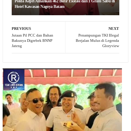
Polda Kepri Amankan 462 Butir Ekstasi dan 1 Gram Sabu di
Hotel Kawasan Nagoya Batam
PREVIOUS
NEXT
Jutaan Pil PCC dan Bahan
Penampungan TKI Illegal
Bakunya Digrebek BNNP
Berjalan Mulus di Legenda
Jateng
Gloryview