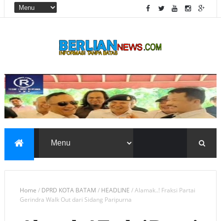
Home
/
DPRD KOTA BATAM
/
HEADLINE
/
Alamak..! Fraksi Partai
Gerindra Walk Out dari Sidang Paripurna